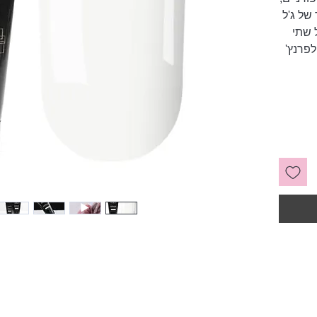
של ג'ל
 שתי
לפרנץ'