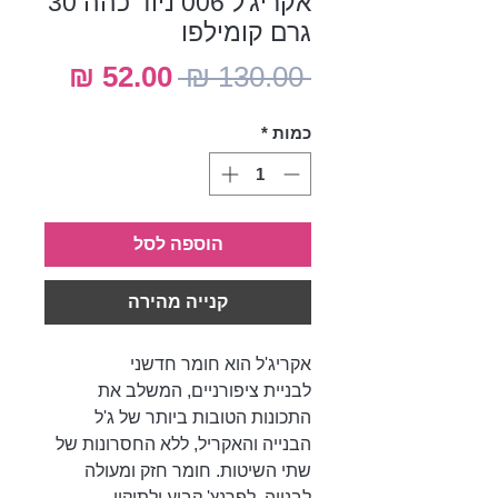
אקריג'ל 006 ניוד כהה 30
גרם קומילפו
מחיר
מחיר
 ‏130.00 ‏₪ 
רגיל
מבצע
כמות
*
הוספה לסל
קנייה מהירה
אקריג'ל הוא חומר חדשני
לבניית ציפורניים, המשלב את
התכונות הטובות ביותר של ג'ל
הבנייה והאקריל, ללא החסרונות של
שתי השיטות. חומר חזק ומעולה
לבנייה, לפרנץ' קבוע ולתיקון