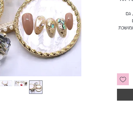
גם
ומושכת