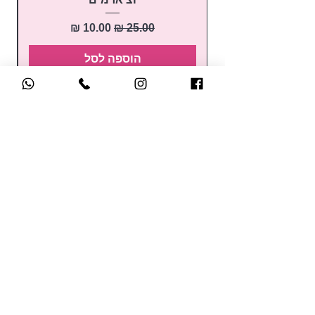
מחיר רגיל
מחיר מבצע
הוספה לסל
קטלוג הקורסים
לק ג'ל
קורס הכשרת מדריכות
בניה בג'ל
קורסים למתחילות
בנייה בפוליג'ל
השתלמויות
נוזלים ומקשרים
למקצועיות
מניקור / פדיקור
קורסי קישוטים
מכשירים חשמליים
בקרוב.. קורסים אונליין
כלי עבודה ואביזרים
לחברות במועדון של סאן
ראשי