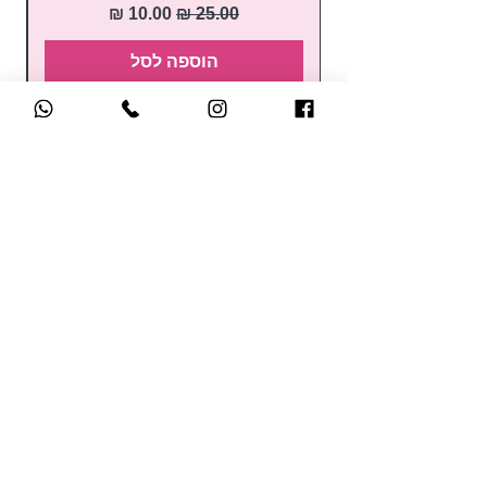
מחיר רגיל
מחיר מבצע
הוספה לסל
קטלוג הקורסים
לק ג'ל
קורס הכשרת מדריכות
בניה בג'ל
קורסים למתחילות
בנייה בפוליג'ל
השתלמויות
נוזלים ומקשרים
למקצועיות
מניקור / פדיקור
קורסי קישוטים
מכשירים חשמליים
בקרוב.. קורסים אונליין
כלי עבודה ואביזרים
לחברות במועדון של סאן
ראשי
ניילס
הסיפור שלנו