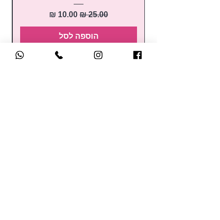
מחיר רגיל
מחיר מבצע
הוספה לסל
קטלוג הקורסים
לק ג'ל
קורס הכשרת מדריכות
בניה בג'ל
קורסים למתחילות
בנייה בפוליג'ל
השתלמויות
נוזלים ומקשרים
למקצועיות
מניקור / פדיקור
קורסי קישוטים
מכשירים חשמליים
בקרוב.. קורסים אונליין
כלי עבודה ואביזרים
לחברות במועדון של סאן
ראשי