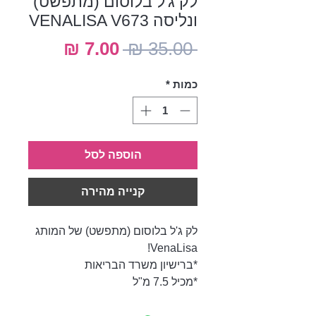
לק ג'ל בלוסום (מתפשט)
ונליסה VENALISA V673
מחיר
מחיר
 ‏35.00 ‏₪ 
רגיל
מבצע
כמות
*
הוספה לסל
קנייה מהירה
לק ג'ל בלוסום (מתפשט) של המותג
VenaLisa!
*ברישיון משרד הבריאות
*מכיל 7.5 מ"ל