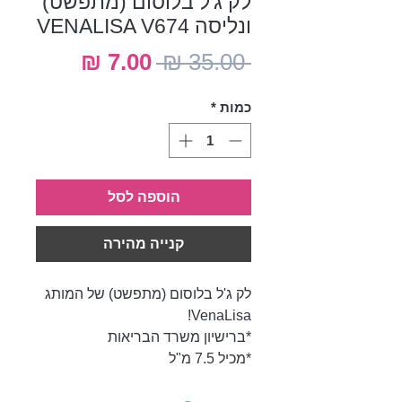
לק ג'ל בלוסום (מתפשט)
ונליסה VENALISA V674
מחיר
מחיר
 ‏35.00 ‏₪ 
רגיל
מבצע
כמות
*
הוספה לסל
קנייה מהירה
לק ג'ל בלוסום (מתפשט) של המותג
VenaLisa!
*ברישיון משרד הבריאות
*מכיל 7.5 מ"ל