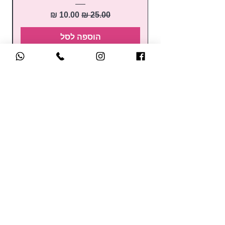
מחיר רגיל
מחיר מבצע
הוספה לסל
קטלוג הקורסים
לק ג'ל
קורס הכשרת מדריכות
בניה בג'ל
קורסים למתחילות
בנייה בפוליג'ל
השתלמויות
נוזלים ומקשרים
למקצועיות
מניקור / פדיקור
קורסי קישוטים
מכשירים חשמליים
בקרוב.. קורסים אונליין
כלי עבודה ואביזרים
לחברות במועדון של סאן
ראשי