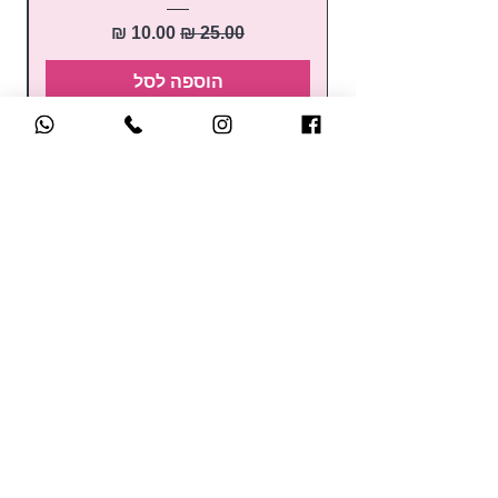
מחיר רגיל
מחיר מבצע
הוספה לסל
קטלוג הקורסים
לק ג'ל
קורס הכשרת מדריכות
בניה בג'ל
קורסים למתחילות
בנייה בפוליג'ל
השתלמויות
נוזלים ומקשרים
למקצועיות
מניקור / פדיקור
קורסי קישוטים
מכשירים חשמליים
בקרוב.. קורסים אונליין
כלי עבודה ואביזרים
לחברות במועדון של סאן
ראשי