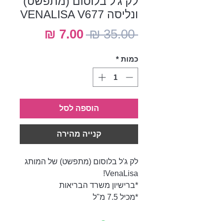
לק ג'ל בלוסום (מתפשט)
ונליסה VENALISA V677
מחיר
מחיר
 ‏35.00 ‏₪ 
רגיל
מבצע
כמות
*
הוספה לסל
קנייה מהירה
לק ג'ל בלוסום (מתפשט) של המותג
VenaLisa!
*ברישיון משרד הבריאות
*מכיל 7.5 מ"ל