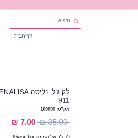
דף הבית
לק ג'ל ונליסה ALISA
911
מק"ט: 100096
מחיר
מחי
 ‏35.00 ‏₪ 
רגיל
מבצ
לק ג'ל של המותג VenaLisa!