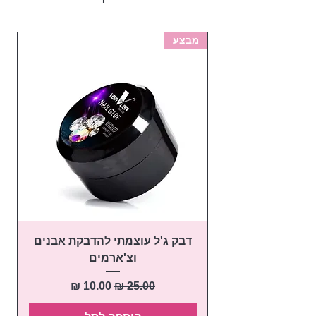
מבצע
מב
דבק ג'ל עוצמתי להדבקת אבנים
פ
וצ'ארמים
מחיר רגיל
מחיר מבצע