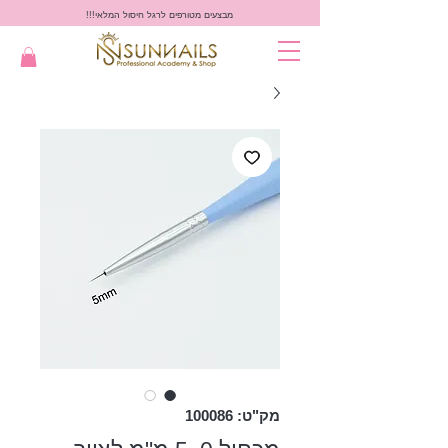
מבצעים מטורפים לרגל חיסול המלאי!!!
מק"ט: 100086