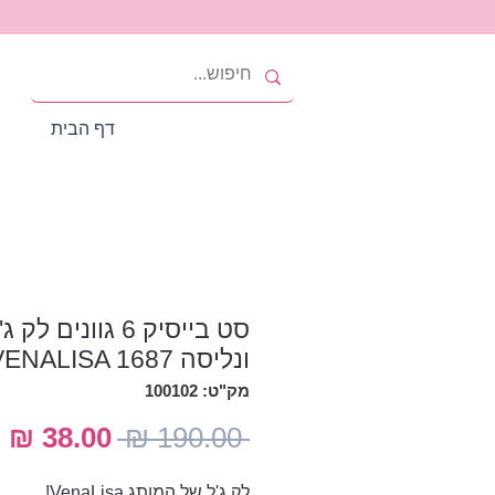
דף הבית
סט בייסיק 6 גוונים לק ג
ונליסה VENALISA 1687
מק"ט: 100102
מחיר
מ
 ‏190.00 ‏₪ 
רגיל
מ
לק ג'ל של המותג VenaLisa!