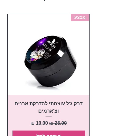
מבצע
מב
דבק ג'ל עוצמתי להדבקת אבנים
פ
וצ'ארמים
מחיר רגיל
מחיר מבצע