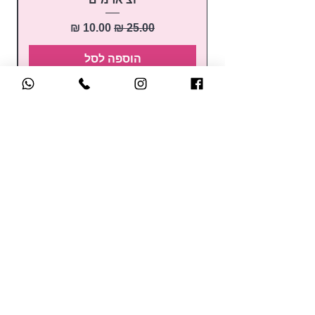
מחיר רגיל
מחיר מבצע
הוספה לסל
קטלוג הקורסים
לק ג'ל
קורס הכשרת מדריכות
בניה בג'ל
קורסים למתחילות
בנייה בפוליג'ל
השתלמויות
נוזלים ומקשרים
למקצועיות
מניקור / פדיקור
קורסי קישוטים
מכשירים חשמליים
בקרוב.. קורסים אונליין
כלי עבודה ואביזרים
לחברות במועדון של סאן
ראשי