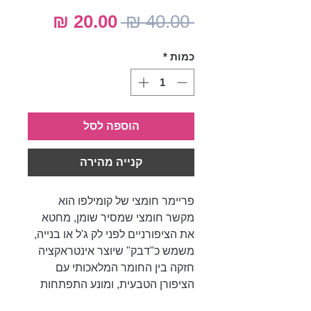
מחיר
מחיר
 ‏40.00 ‏₪ 
רגיל
מבצע
כמות
*
הוספה לסל
קנייה מהירה
פריימר חומצי של קומילפו הוא
מקשר חומצי שמסיר שומן, מחטא
את הציפורניים לפני לק ג'ל או בנייה,
משמש כ"דבק" שיוצר אינטראקציה
חזקה בין החומר המלאכותי עם
הציפורן הטבעית, ומונע התפתחות
של פלורה פתוגנית מתחת לחומר