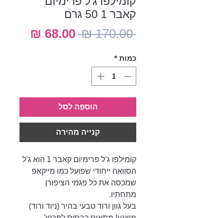
קומילפו ג'ל פרימיום
קאבר 1 50 גרם
מחיר
מחיר
 ‏170.00 ‏₪ 
רגיל
מבצע
כמות
*
הוספה לסל
קנייה מהירה
קומילפו ג'ל פרימיום קאבר 1 הוא ג'ל
הסוואה ייחודי שפועל כמו מייקאפ
שמכסה את כל פגמי הציפורן
מתחתיו.
בעל גוון ורוד טבעי בהיר (ניוד ורוד)
משגע! מתאים כבסיס לפרנץ'