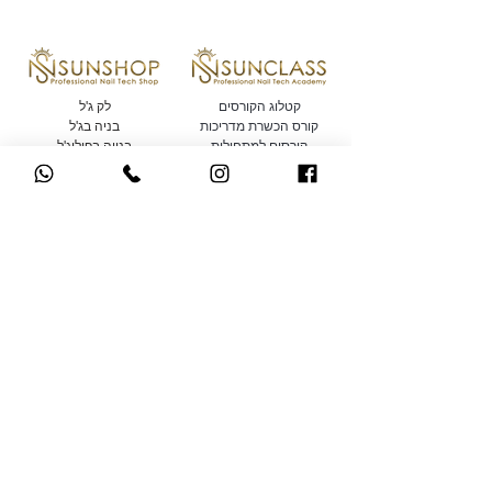
קטלוג הקורסים
לק ג'ל
קורס הכשרת מדריכות
בניה בג'ל
קורסים למתחילות
בנייה בפוליג'ל
השתלמויות
נוזלים ומקשרים
למקצועיות
מניקור / פדיקור
קורסי קישוטים
מכשירים חשמליים
בקרוב.. קורסים אונליין
כלי עבודה ואביזרים
לחברות במועדון של סאן
ראשי
ניילס
הסיפור שלנו
מגיע הרבה יותר! הטבות
צור קשר
והנחות ייחודיות לחברות
תקנון
המועדון האקסקלוסיבי של
סאן ניילס
רחוב הרצל 110, קומה 5, ראשון
צרפו אותי
לציון