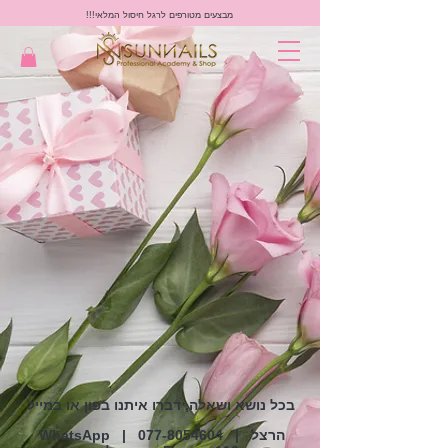
מבצעים מטורפים לרגל חיסול המלאי!!!
בכל נושא ושאלה, דברו איתנו בפון או במייל
| הרצל
077-8054604
|
WhatsApp