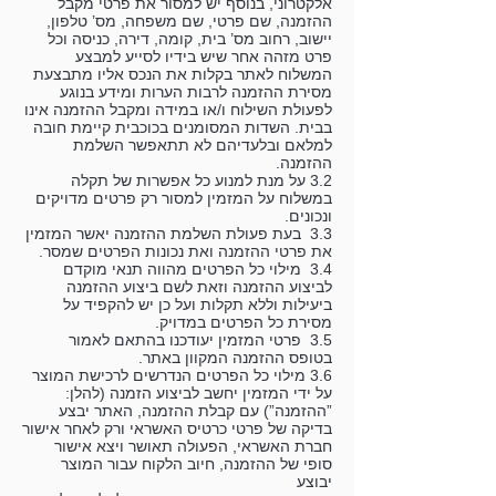
אלקטרוני, בנוסף יש למסור את פרטי מקבל
ההזמנה, שם פרטי, שם משפחה, מס’ טלפון,
יישוב, רחוב מס’ בית, קומה, דירה, כניסה וכל
פרט מזהה אחר שיש בידיו לסייע למבצע
המשלוח לאתר בקלות את הנכס אליו מתבצעת
מסירת ההזמנה לרבות הערות ומידע בנוגע
לפעולת השילוח ו/או במידה ומקבל ההזמנה אינו
בבית. השדות המסומנים בכוכבית קיימת חובה
למלאם ובלעדיהם לא תתאפשר השלמת
ההזמנה.
3.2 על מנת למנוע כל אפשרות של תקלה
במשלוח על המזמין למסור רק פרטים מדויקים
ונכונים.
3.3 בעת פעולת השלמת ההזמנה יאשר המזמין
את פרטי ההזמנה ואת נכונות הפרטים שמסר.
3.4 מילוי כל הפרטים מהווה תנאי מוקדם
לביצוע ההזמנה וזאת לשם ביצוע ההזמנה
ביעילות וללא תקלות ועל כן יש להקפיד על
מסירת כל הפרטים במדויק.
3.5 פרטי המזמין יעודכנו בהתאם לאמור
בטופס ההזמנה המקוון באתר.
3.6 מילוי כל הפרטים הנדרשים לרכישת המוצר
על ידי המזמין יחשב לביצוע הזמנה (להלן:
”ההזמנה”) עם קבלת ההזמנה, האתר יבצע
בדיקה של פרטי כרטיס האשראי ורק לאחר אישור
חברת האשראי, הפעולה תאושר ויצא אישור
סופי של ההזמנה, חיוב הלקוח עבור המוצר
יבוצע