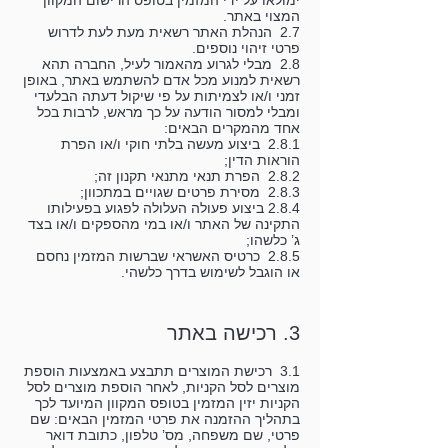
ימולאו על ידי המזמין בטופס הרישום המקוון
המצוי באתר.
2.7 הנהלת האתר רשאית מעת לעת לדרוש
פרטי זיהוי נוספים.
2.8 מבלי לגרוע מהאמור לעיל, החברה תהא
רשאית למנוע מכל אדם להשתמש באתר, באופן
זמני ו/או לצמיתות על פי שיקול דעתה הבלעדי
ומבלי למסור הודעה על כך מראש, לרבות בכל
אחד מהמקרים הבאים:
2.8.1 ביצוע מעשה בלתי חוקי ו/או הפרת
הוראות הדין;
2.8.2 הפרת תנאי מתנאי תקנון זה;
2.8.3 מסירת פרטים שגויים במתכוון;
2.8.4 ביצוע פעולה העלולה לפגוע בפעילותו
התקינה של האתר ו/או במי מהספקים ו/או בצד
ג’ כלשהו;
2.8.5 כרטיס האשראי שברשות המזמין נחסם
או הוגבל לשימוש בדרך כלשהי.
3. רכישה באתר
3.1 רכישת המוצרים תתבצע באמצעות הוספת
מוצרים לסל הקניות, לאחר הוספת מוצרים לסל
הקניות יזין המזמין בטופס המקוון המיועד לכך
בתהליך ההזמנה את פרטי המזמין הבאים: שם
פרטי, שם משפחה, מס’ טלפון, כתובת דואר