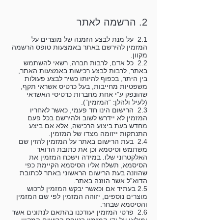
2. הרשמה לאתר
2.1 על מנת לבצע הזמנה של מוצרים על
המזמין להירשם באתר באמצעות טופס הרשמה
מקוון.
2.2 כל אדם, לרבות חברה, רשאי להשתמש
באתר, לרבות לבצע רכישות באמצעות האתר,
בין היתר, בכפוף להיותו כשיר לבצע פעולות
משפטיות מחייבות, בעל כרטיס אשראי תקף,
שהונפק ע”י אחת מחברות כרטיסי האשראי
(לעיל ולהלן: “המזמין”).
2.3 הרישום הינו חד פעמי, כאשר לאחריו
המזמין לא יידרש לשוב ולהירשם בכל פעם
מחדש בעת ביצוע הרכישה, אלא אם ביצע
התנתקות ייזומה מצדו של המזמין.
2.4 בעת הרישום באתר על המזמין להזין שם
משתמש וסיסמא וכן את כתובת הדואר
האלקטרוני שלו. במידה וישכח המזמין את
הסיסמא, תשלח אליו הסיסמא הקיימת כפי
שהוזנה בעת הרישום הראשוני באתר לכתובת
הדוא”ל אשר הוזנה באתר.
2.5 בעתיד אם וכאשר יבקש המזמין לרכוש
מוצרים נוספים, יזוהה המזמין לפי שם המזמין
והסיסמא שבחר.
2.6 פרטי המזמין יעודכנו בהתאם לנתונים אשר