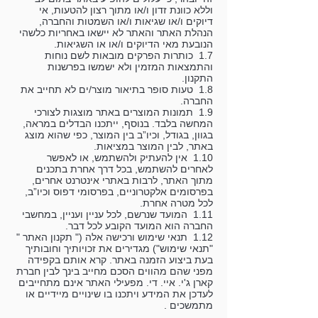
וללא כוונת זדון ו/או מתוך רצון להטעות, אי
דיוקים ו/או שגיאות ו/או השמטות והחברה,
הנהלת האתר והאתר לא יישאו באחריות כלשהי
הנובעת מאי הדיוקים ו/או או השגיאות.
1.7 כותרות הפרקים מובאות לשם נוחות
והתמצאות המזמין ולא ישמשו בפרשנות
התקנון.
1.8 טעות סופר בתיאור מוצר/ים לא תחייב את
החברה.
1.9 תמונות המוצרים באתר מוצגות לצורכי
המחשה בלבד. בנוסף, ייתכנו הבדלים במראה,
בגוון, בגודל, וכיו”ב בין המוצר, כפי שהוא מוצג
באתר, לבין המוצר במציאות.
1.10 אין להעתיק ולהשתמש, או לאפשר
לאחרים להשתמש, בכל דרך אחרת בתכנים
מתוך האתר, לרבות באתרי אינטרנט אחרים,
בפרסומים אלקטרוניים, בפרסומי דפוס וכיו”ב,
לכל מטרה אחרת.
1.11 המועד שנרשם, לכל עניין ועניין, במחשבי
החברה הוא המועד הקובע לכל דבר.
1.12 תנאי שימוש ורכישה אלה (" תקנון האתר "
"תנאי שימוש") מגדירים את זכויותיך וחובותיך
בעת ביצוע הזמנה באתר. קרא אותם בקפידה
מפני שהם מהווים הסכם מחייב בינך לבין חברת
קארן ג'י. איי. די. מפעילי האתר אינם מתחייבים
לעדכן את המידע ויתכנו בו שינויים מיידיים או
מתמשכים .