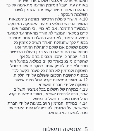
האשראי או כל אמצעי תשלום אחר שיהיה
באותה עת, יקבל המזמין הודעה מתאימה על כך
והנהלת האתר תיצור קשר עם המזמין לשם
השלמת העסקה .
4.10 אישור פעולת הרכישה מותנה בהימצאות
המוצר הנרכש במלאי במועד האספקה המבוקש
ו/במועד ההזמנה. אם לא צויין, כי המוצר אינו
קיים במלאי והמוצר לא הורד מהאתר עד למועד
ביצוע ההזמנה, לא תהא הנהלת האתר מחויבת
בכפוף לכך שהנהלת האתר תשיב למזמין כל
סכום ששולם אם שולם להנהלת האתר ו/או
תבטל את החיוב אם בוצע בגין פעולת הרכישה.
4.11 יובהר כי יתכנו מצבים בהם על אף
שהפריט מוצג באתר כקיים במלאי, בפועל הוא
חסר ולא ניתן לספק אותו, במקרים אלו תבוטל
העסקה ולמזמין לא תהה כל טענה בקשר לכך
בכפוף להשבת הסכום ששולם על ידי הלקוח.
4.12 מועד המשלוח יקבע החל מיום אישור
העסקה על ידי חברת האשראי .
4.13 במקרה של תשלום בכל אמצעי תשלום
אחר, פרט לכרטיס אשראי, מועד המשלוח יקבע
החל מיום מעבר התשלום בפועל.
4.14 במידה והמזמין חויב בטעות על ידי חברת
האשראי, על המזמין להודיע להנהלת האתר על
מנת לבצע זיכוי בהתאם.
5. אספקה ומשלוח