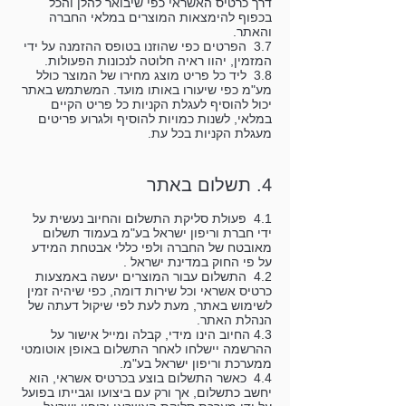
דרך כרטיס האשראי כפי שיבואר להלן והכל
בכפוף להימצאות המוצרים במלאי החברה
והאתר.
3.7 הפרטים כפי שהוזנו בטופס ההזמנה על ידי
המזמין, יהוו ראיה חלוטה לנכונות הפעולות.
3.8 ליד כל פריט מוצג מחירו של המוצר כולל
מע"מ כפי שיעורו באותו מועד. המשתמש באתר
יכול להוסיף לעגלת הקניות כל פריט הקיים
במלאי, לשנות כמויות להוסיף ולגרוע פריטים
מעגלת הקניות בכל עת.
4. תשלום באתר
4.1 פעולת סליקת התשלום והחיוב נעשית על
ידי חברת וריפון ישראל בע"מ בעמוד תשלום
מאובטח של החברה ולפי כללי אבטחת המידע
על פי החוק במדינת ישראל .
4.2 התשלום עבור המוצרים יעשה באמצעות
כרטיס אשראי וכל שירות דומה, כפי שיהיה זמין
לשימוש באתר, מעת לעת לפי שיקול דעתה של
הנהלת האתר.
4.3 החיוב הינו מידי, קבלה ומייל אישור על
ההרשמה יישלחו לאחר התשלום באופן אוטומטי
ממערכת וריפון ישראל בע"מ.
4.4 כאשר התשלום בוצע בכרטיס אשראי, הוא
יחשב כתשלום, אך ורק עם ביצועו וגבייתו בפועל