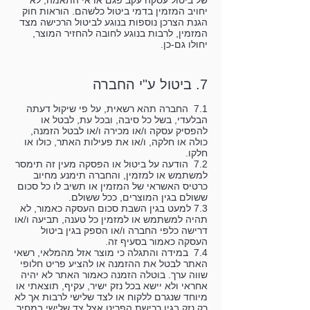
של ביטול עסקה עקב פגם או אי התאמה, לא
יחויב המזמין בדמי ביטול כלשהם. הוראות חוק
הגנת הצרכן נוספות בנוגע לביטול הרכישה מצד
המזמין, לרבות בנוגע לחובה להחזיר המוצר,
יחולו גם-כן.
7. ביטול ע"י החברה
7.1 החברה תהא רשאית, על פי שיקול דעתה
הבלעדי, בשל כל סיבה, ובכל עת, לבטל או
להפסיק עסקה ו/או מכירה ו/או לבטל הזמנה,
כולה או חלקה, ו/או את פעילות האתר, כולו או
חלקו.
7.2 הודעה על ביטול או הפסקה מעין זה תימסר
למשתמש או למזמין, והחברה תימנע מחיוב
כרטיס האשראי של המזמין או תשיב לו כל סכום
ששולם בגין המוצרים, ככל ששולם.
7.3 למעט בגין השבת סכום העסקה כאמור, לא
תהיה למשתמש או למזמין כל טענה, תביעה ו/או
דרישה כלפי החברה ו/או הספק בגין ביטול
העסקה כאמור בסעיף זה.
7.4 במידה והתגלה כי מוצר אזל מהמלאי, רשאי
האתר לבטל את ההזמנה או להציע פריט חלופי
שווה ערך. בוטלה הזמנה כאמור האתר לא יהיה
אחראי ולא יישא בכל נזק ישיר, עקיף, תוצאתי או
מיוחד שנגרם ללקוח או לצד שלישי לרבות אך לא
רק נזק בגין רכישת הפריט אצל צד שלישי במחיר