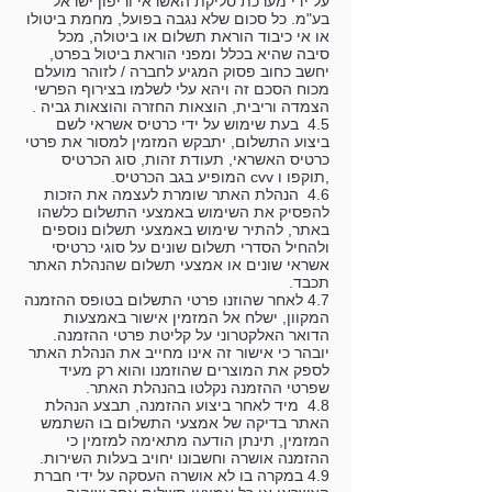
על ידי מערכת סליקת האשראי וריפון ישראל
בע"מ. כל סכום שלא נגבה בפועל, מחמת ביטולו
או אי כיבוד הוראת תשלום או ביטולה, מכל
סיבה שהיא בכלל ומפני הוראת ביטול בפרט,
יחשב כחוב פסוק המגיע לחברה / לזוהר מועלם
מכוח הסכם זה ויהא עלי לשלמו בצירוף הפרשי
הצמדה וריבית, הוצאות החזרה והוצאות גביה .
4.5 בעת שימוש על ידי כרטיס אשראי לשם
ביצוע התשלום, יתבקש המזמין למסור את פרטי
כרטיס האשראי, תעודת זהות, סוג הכרטיס
,תוקפו ו cvv המופיע בגב הכרטיס.
4.6 הנהלת האתר שומרת לעצמה את הזכות
להפסיק את השימוש באמצעי התשלום כלשהו
באתר, להתיר שימוש באמצעי תשלום נוספים
ולהחיל הסדרי תשלום שונים על סוגי כרטיסי
אשראי שונים או אמצעי תשלום שהנהלת האתר
תכבד.
4.7 לאחר שהוזנו פרטי התשלום בטופס ההזמנה
המקוון, ישלח אל המזמין אישור באמצעות
הדואר האלקטרוני על קליטת פרטי ההזמנה.
יובהר כי אישור זה אינו מחייב את הנהלת האתר
לספק את המוצרים שהוזמנו והוא רק מעיד
שפרטי ההזמנה נקלטו בהנהלת האתר.
4.8 מיד לאחר ביצוע ההזמנה, תבצע הנהלת
האתר בדיקה של אמצעי התשלום בו השתמש
המזמין, תינתן הודעה מתאימה למזמין כי
ההזמנה אושרה וחשבונו יחויב בעלות השירות.
4.9 במקרה בו לא אושרה העסקה על ידי חברת