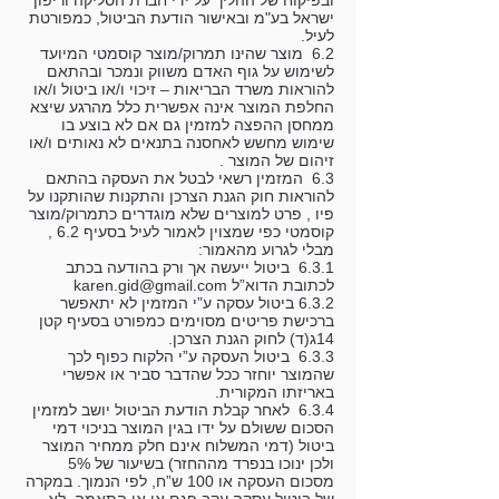
ובפיקוח של ההליך על ידי חברת הסליקה וריפון
ישראל בע"מ ובאישור הודעת הביטול, כמפורטת
לעיל.
6.2 מוצר שהינו תמרוק/מוצר קוסמטי המיועד
לשימוש על גוף האדם משווק ונמכר ובהתאם
להוראות משרד הבריאות – זיכוי ו/או ביטול ו/או
החלפת המוצר אינה אפשרית כלל מהרגע שיצא
ממחסן ההפצה למזמין גם אם לא בוצע בו
שימוש מחשש לאחסנה בתנאים לא נאותים ו/או
זיהום של המוצר .
6.3 המזמין רשאי לבטל את העסקה בהתאם
להוראות חוק הגנת הצרכן והתקנות שהותקנו על
פיו , פרט למוצרים שלא מוגדרים כתמרוק/מוצר
קוסמטי כפי שמצוין לאמור לעיל בסעיף 6.2 ,
מבלי לגרוע מהאמור:
6.3.1 ביטול ייעשה אך ורק בהודעה בכתב
לכתובת הדוא”ל karen.gid@gmail.com
6.3.2 ביטול עסקה ע”י המזמין לא יתאפשר
ברכישת פריטים מסוימים כמפורט בסעיף קטן
14ג(ד) לחוק הגנת הצרכן.
6.3.3 ביטול העסקה ע”י הלקוח כפוף לכך
שהמוצר יוחזר ככל שהדבר סביר או אפשרי
באריזתו המקורית.
6.3.4 לאחר קבלת הודעת הביטול יושב למזמין
הסכום ששולם על ידו בגין המוצר בניכוי דמי
ביטול (דמי המשלוח אינם חלק ממחיר המוצר
ולכן ינוכו בנפרד מההחזר) בשיעור של 5%
מסכום העסקה או 100 ש”ח, לפי הנמוך. במקרה