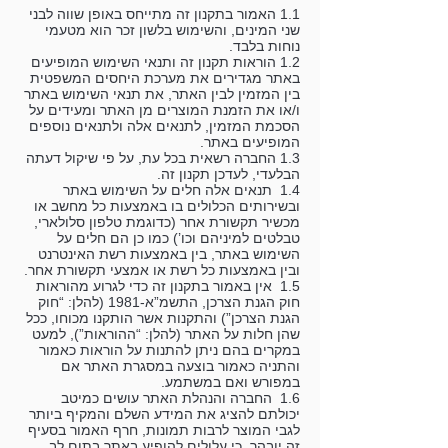
1.1 האמור בתקנון זה מתייחס באופן שווה לבני
שני המינים, והשימוש בלשון זכר הוא מטעמי
נוחות בלבד.
1.2 הוראות תקנון זה ותנאי השימוש המופיעים
באתר מגדירים את מערכת היחסים המשפטית
בין המזמין לבין האתר, את תנאי השימוש באתר
ו/או את הזמנת המוצרים מן האתר ומעידים על
הסכמת המזמין, לתנאים אלה ולתנאים נוספים
המופיעים באתר.
1.3 החברה רשאית בכל עת, על פי שיקול דעתה
הבלעדי, לעדכן תקנון זה.
1.4 תנאים אלה חלים על השימוש באתר
ובשירותים הכלולים בו באמצעות כל מחשב או
מכשיר תקשורת אחר (כדוגמת טלפון סלולארי,
טבלטים למיניהם וכו’) כמו כן הם חלים על
השימוש באתר, בין באמצעות רשת האינטרנט
ובין באמצעות כל רשת או אמצעי תקשורת אחר.
1.5 אין באמור בתקנון זה כדי לגרוע מהוראות
חוק הגנת הצרכן, התשמ”א-1981 (להלן: “חוק
הגנת הצרכן”) והתקנות אשר הותקנו מכוחו, ככל
שהן חלות על האתר (להלן: “ההוראות”), למעט
במקרים בהם ניתן להתנות על הוראות כאמור
והתניה כאמור בוצעה במסגרת האתר אם
במפורש ואם במשתמע.
1.6 החברה והנהלת האתר עושים כמיטב
יכולתם להציג את המידע השלם והמקיף ביותר
לגבי המוצר לרבות תמונות, חרף האמור בסעיף
זה יובהר, כי עלולים להופיע באתר בתום לב