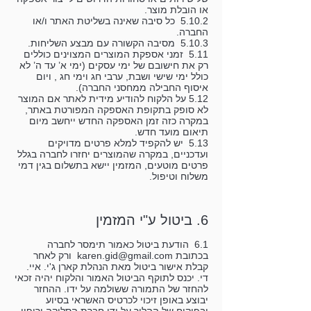
או הובלת מוצר.
5.10.2 כל סיבה שאינה בשליטת האתר ו/או
החברה.
5.10.3 מסיבה הקשורה עם מבצע השליחות.
5.11 זמני אספקת המוצרים המצוינים כוללים
רק את חישובם של ימי עסקים (ימי א’ עד ה’ לא
כולל ימי שישי ושבת, ערבי חג וימי חג , ויום
איסוף החבילה ממחסני החברה).
5.12 על הלקוח להודיע מידית לאתר אם המוצר
לא סופק בתקופת האספקה המפורטת באתר,
במקרה כזה זמן האספקה החדש ייחשב מיום
תיאום מועד חדש.
5.13 יש להקפיד למלא פרטים מדויקים
ועדכניים, במקרה שהמוצרים יחזרו לחברה בגלל
פרטים מוטעים, המזמין יישא בתשלום בגין דמי
משלוח וטיפול.
6. ביטול ע"י המזמין
6.1 הודעת ביטול כאמור תימסר לחברה
בכתובת
karen.gid@gmail.com
ורק לאחר
קבלת אישור ביטול מאת הנהלת קארן ג'י. איי.
די. יכנס לתוקף הביטול האמור והלקוח יהיה זכאי
להחזר של התמורה ששולמה על ידו. ההחזר
יבוצע באופן זיכוי לכרטיס האשראי בסיוע