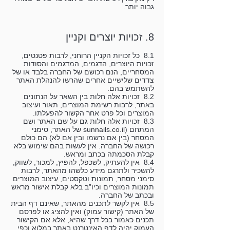
גבוה יותר.
8. זכויות יוצרים וקניין
8.1 כל זכויות הקניין הרוחני, לרבות פטנטים,
זכויות היוצרים, הדגמים, המדגמים והסודות
המסחריים, הנם רכושם של החברה בלבד או של
צדדים שלישיים אחרים שהרשו להנהלת האתר
להשתמש בהם.
8.2 זכויות אלה חלות בין השאר על הנתונים
באתר, לרבות רשימת המוצרים, תאור ועיצוב
המוצרים וכל פרט אחר הקשור להפעלתו.
8.3 זכויות אלה חלות גם על שם האתר ושם
המתחם (sunnails.co.il של האתר, סימני
המסחר (בין אם נרשמו ובין אם לא) הם כולם
רכושה של החברה. אין לעשות בהם שימוש בלא
קבלת הסכמתה בכתב ומראש.
8.4 אין להעתיק, לשכפל, להפיץ, למכור, לשווק,
להשכיר ולתרגם מידע כלשהו מהאתר, לרבות
סימני מסחר, תמונות וטקסטים, עיצוב המוצרים
תמונות המוצרים וכיו”ב בלא קבלת אישור מראש
ובכתב של החברה.
8.5 אין לקשר לתכנים מהאתר, שאינם דף הבית
של האתר (קישור עמוק) ואין להציג או לפרסם
תכנים כאמור בכל דרך שהיא, אלא אם הקישור
העמוק יהיה לדף האינטרנט באתר במלוא וכפי