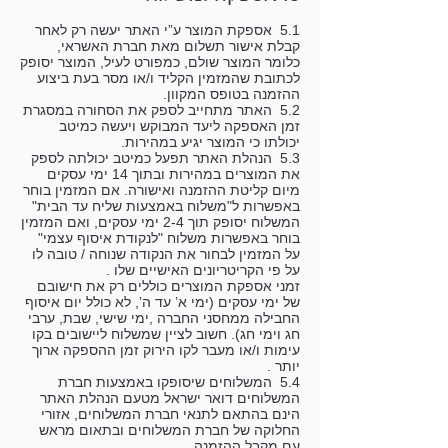
5.1 אספקת המוצר ע”י האתר יעשה רק לאחר
קבלת אישור תשלום מאת חברת האשראי,
כלומר המוצר שולם, כמפורט לעיל, המוצר יסופק
לכתובת שהמזמין הקליד ו/או מסר בעת ביצוע
ההזמנה בטופס המקוון.
5.2 האתר מתחייב לספק את הסחורה במסגרת
זמן האספקה ליעד המבוקש ויעשה כמיטב
יכולתו כי המוצר יגיע במהירות.
5.3 הנהלת האתר תפעל כמיטב יכולתה לספק
את המוצרים במהירות ובתוך 14 ימי עסקים
מיום קליטת ההזמנה ואישורה. אם המזמין בוחר
באפשרות ל"משלוח באמצעות שליח עד הבית"
המשלוח יסופק תוך 2-4 ימי עסקים, ואם המזמין
בוחר באפשרות משלוח "לנקודת איסוף עצמי"
על המזמין לבחור את הנקודה שנוחה / טובה לו
על פי הקריטריונים האישיים שלו .
זמני אספקת המוצרים כוללים רק את חישובם
של ימי עסקים (ימי א’ עד ה’, לא כולל יום איסוף
החבילה ממחסני החברה ,ימי שישי, שבת, ערבי
חג וימי חג). חשוב לציין שמשלוח ליישובים בקו
עימות ו/או מעבר לקו הירוק זמן ההספקה ארוך
יותר .
5.4 המשלוחים שיסופקו באמצעות חברת
המשלוחים דואר ישראל מטעם הנהלת האתר
הינם בהתאם לתנאי חברת המשלוחים, אזורי
החלוקה של חברת המשלוחים ובתאום מראש
עם מקבל ההזמנה.