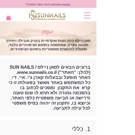
מבצעים מטורפים לרגל חיסול המלאי!!!
תקנון
סאן ניילס הינה חנות ואקדמיית בוטיק מובילה ויחידה
מסוגה בארץ, שמתמחה בתחום הציפורניים בלבד,
ופועלת להכשרת מאסטריות בתחום הציפורניים.
ברוכים הבאים לסאן ניילס / SUN NAILS
(להלן: “האתר”)
www.sunnails.co.il
.
האתר מופעל ובבעלות קארן ג'י. איי. די.
כל המשתמש באתר מאשר בפעולתו זו כי
קרא את התקנון ומסכים לכתוב בו
בהסכמה גמורה ולא תהא לו שום טענה
ודרישה או תביעה משפטית כלפי האתר,
וכיוצא בו, ותקנון זה יהווה בסיס משפטי
לכל עילה לתביעה.
1. כללי