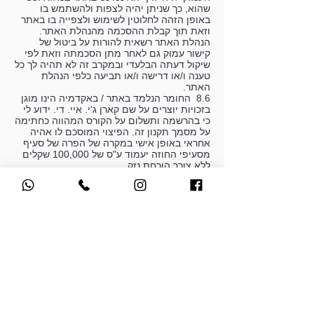
שהוא, כך שניתן יהיה לצפות ולהשתמש בו
באופן הזהה לחלוטין לשימוש ולצפייה בו באתר
וזאת תוך קבלת ההסכמה מהנהלת האתר.
הנהלת האתר רשאית להורות על ביטול של
קישור עמוק גם לאחר מתן הסכמתה וזאת לפי
שיקול דעתה הבלעדי ובמקרב זה לא תהיה לך כל
טענה ו/או דרישה ו/או תביעה כלפי הנהלת
האתר.
8.6 החומר הנלמד באתר / באקדמיה הינו מוגן
בזכויות יוצרים על שם קארן ג'י. איי. די. ידוע לי
כי בהרשמה ותשלום על הקורס המהווה כחתימה
על מסמך תקנון זה. הפיצוי המוסכם לו אהיה
אחראי באופן אישי במקרה של הפרה של סעיף
מסעיפי החוזה יעמוד ע"ס של 100,000 שקלים
ללא צורך הוכחת נזק .
9. הגבלת אחריות
9.1 החברה (ו/או מי מטעמה) אינה נושאת
במישרין ו/או בעקיפין באחריות כלשהי לנזקים
הנובעים ו/או הקשורים בכל דרך שהיא, על
תיקונם, הרכבתם ו/או החלפתם של המוצרים.
9.2 החברה (ו/או מי מטעמה) אינה נושאת
במישרין או בעקיפין באחריות כלשהי לנזקים
הנובעים כתוצאה משימוש ו/או הסתמכות על
מידע המתפרסם באתרים חיצוניים, שאליהם