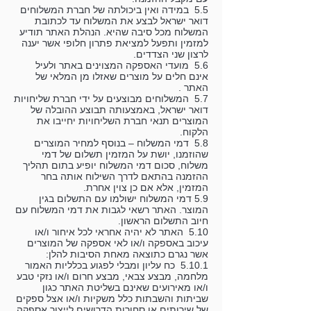
5.5 במידה ואין ביכולתה של חברת המשלוחים
דואר ישראל לבצע את המשלוח עד לכתובת
המשלוח מכל סיבה שהיא. הנהלת האתר תודיע
למזמין ותפעל למציאת פתרון חלופי אשר יענה
לרצון שני הצדדים.
5.6 מועדי האספקה המצוינים באתר ולעיל
אינם חלים על מוצרים שאזלו מן המלאי של
האתר .
5.7 המשלוחים מבוצעים על ידי חברת שליחויות
דואר ישראל, באמצעותה תבוצע ההובלה של
המוצרים תנאי חברת השליחויות יחייבו את
הלקוח.
5.8 דמי המשלוח – בנוסף למחיר המוצרים
שהוזמנו, יושת על המזמין תשלום של דמי
משלוח, סכום דמי המשלוח יופיע בתום תהליך
ההזמנה בהתאם לדרך השילוח אותה בחר
המזמין, אלא אם כן צוין אחרת.
5.9 דמי המשלוח ישולמו עם התשלום בגין
המוצר. האתר רשאי לגבות את דמי המשלוח עם
חיוב התשלום הראשון.
5.10 האתר לא יהיה אחראי לכל איחור ו/או
עיכוב באספקה ו/או לאי אספקה של המוצרים
אשר נגרם כתוצאה מאחת הסיבות להלן:
5.10.1 כח עליון ומבלי לפגוע בכלליות האמור
מלחמה, מבצע צבאי, מבצע חרום ו/או נזקי טבע
ו/או מאירועים שאינם בשליטת האתר כגון
שביתות והשבתות כלל משקיות ו/או אצל ספקים
של שירותים או סחורות הדרושים לייצור אספקה