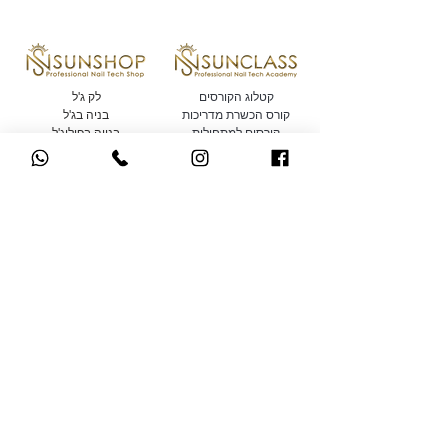
קטלוג הקורסים
לק ג'ל
קורס הכשרת מדריכות
בניה בג'ל
קורסים למתחילות
בנייה בפוליג'ל
השתלמויות
נוזלים ומקשרים
למקצועיות
מניקור / פדיקור
קורסי קישוטים
מכשירים חשמליים
בקרוב.. קורסים אונליין
כלי עבודה ואביזרים
לחברות במועדון של סאן
ראשי
ניילס
הסיפור שלנו
מגיע הרבה יותר! הטבות
צור קשר
והנחות ייחודיות לחברות
תקנון
המועדון האקסקלוסיבי של
סאן ניילס
רחוב הרצל 110, קומה 5, ראשון
צרפו אותי
לציון