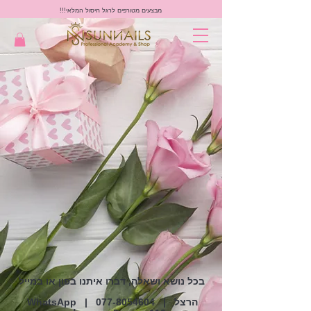
מבצעים מטורפים לרגל חיסול המלאי!!!
בכל נושא ושאלה, דברו איתנו בפון או במייל
| הרצל
077-8054604
|
WhatsApp