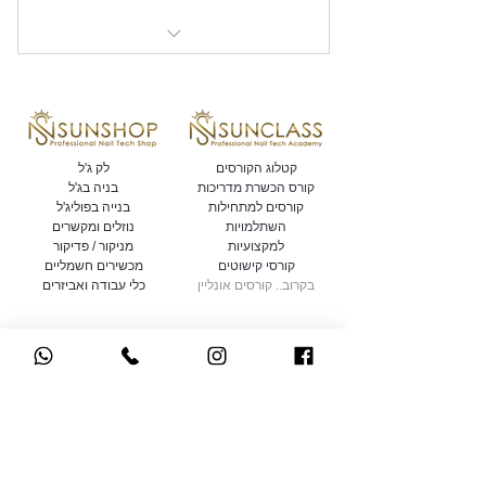
Level up השתלמות
קורס בניית ציפורניים
קורס קישוטים
קטלוג הקורסים
לק ג'ל
קורס הכשרת מדריכות
בניה בג'ל
קורסים למתחילות
בנייה בפוליג'ל
השתלמויות
נוזלים ומקשרים
למקצועיות
מניקור / פדיקור
קורסי קישוטים
מכשירים חשמליים
בקרוב.. קורסים אונליין
כלי עבודה ואביזרים
לחברות במועדון של סאן
ראשי
ניילס
הסיפור שלנו
מגיע הרבה יותר! הטבות
צור קשר
והנחות ייחודיות לחברות
תקנון