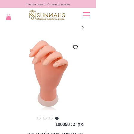
מבצעים מטורפים לרגל חיסול המלאי!!!
מק"ט: 100058