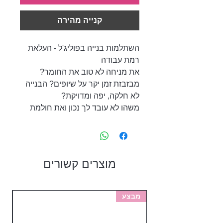
קנייה מהירה
השתלמות בנייה בפוליג'ל - העלאת
רמת עבודה
את מניחה לא טוב את החומר?
מבזבזת זמן יקר על שיופים? הבנייה
לא חלקה, יפה ומדויקת?
משהו לא עובד לך נכון ואת חולמת
להגיע לתוצאה מושלמת?
זה הזמן לעלות את רמת העבודה
שלך, להגיע לדיוק שתמיד שאפת
להגיע אליו וליצור עבודות קטלוג!
מוצרים קשורים
הצטרפי לנבחרת האלופות של סאן
ניילס ותגיעי לשלמות!
מבצע
מב